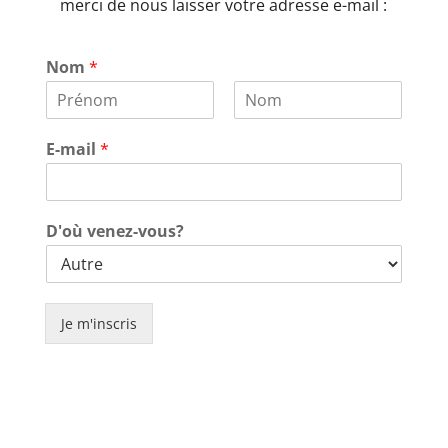
merci de nous laisser votre adresse e-mail :
Nom
*
P
N
r
o
E-mail
*
é
m
n
o
m
D'où venez-vous?
Je m'inscris