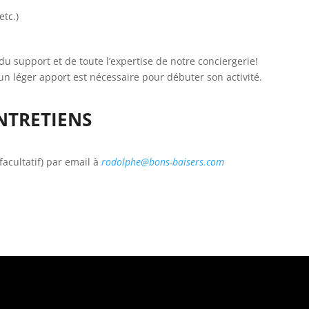
etc.)
du support et de toute l’expertise de notre conciergerie!
un léger apport est nécessaire pour débuter son activité.
NTRETIENS
facultatif) par email à
rodolphe@bons-baisers.com