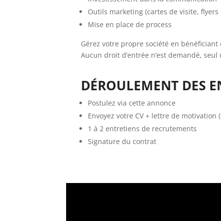
Outils marketing (cartes de visite, flyers 
Mise en place de process
Gérez votre propre société en bénéficiant 
Aucun droit d’entrée n’est demandé, seul 
DÉROULEMENT DES E
Postulez via cette annonce
Envoyez votre CV + lettre de motivation (
1 à 2 entretiens de recrutements
Signature du contrat