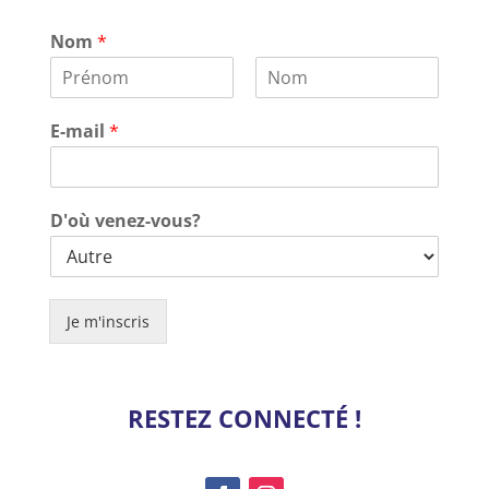
Nom
*
P
N
r
o
E-mail
*
é
m
n
o
m
D'où venez-vous?
Je m'inscris
RESTEZ CONNECTÉ !